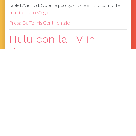
tablet Android. Oppure puoi guardare sul tuo computer
tramite il sito Vidgo
.
Presa Da Tennis Continentale
Hulu con la TV in
diretta
Puoi guardare un live streaming di ABC (dal vivo in mercati
selezionati) e oltre 65 altri canali TV tramite
Hulu con la
TV in diretta
, che puoi provare gratuitamente con una
prova di sette giorni:
Prova gratuita di Hulu con TV in diretta
Una volta iscritto a Hulu With Live TV,
Puoi guardare
L'addio al nubilato
in diretta sull'app Hulu
, disponibile su
Roku, Roku TV, Amazon Fire TV o Firestick, Apple TV,
Chromecast, Xbox One, Xbox 360, PlayStation 4,
Nintendo Switch, Samsung Smart TV, LG Smart TV,