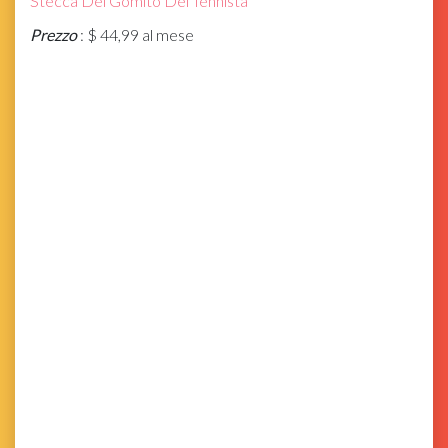
Stecca Del Gomito Del Tennista
Prezzo
: $ 44,99 al mese