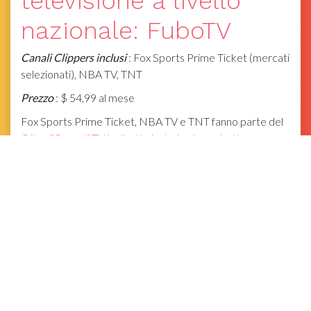
televisione a livello
nazionale: FuboTV
Canali Clippers inclusi
: Fox Sports Prime Ticket (mercati
selezionati), NBA TV, TNT
Prezzo
: $ 54,99 al mese
Fox Sports Prime Ticket, NBA TV e TNT fanno parte del
Oltre 95 canali TV in diretta inclusi nel pacchetto
principale di FuboTV
, che è in gran parte su misura per lo
sport. ESPN e ABC non sono inclusi, ma la maggior parte
dei giochi ESPN sarà anche su Fox Sports Prime Ticket e i
giochi ABC possono essere guardati gratuitamente senza
cavo sulle piattaforme digitali di ESPN, quindi FuboTV
rimane un'opzione fantastica per gli spettatori del
mercato .
Puoi iniziare una prova gratuita di sette giorni di FuboTV
proprio qui
, e puoi quindi guardare un live streaming di