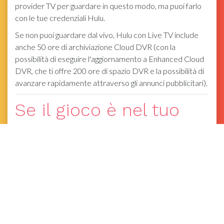
provider TV per guardare in questo modo, ma puoi farlo
con le tue credenziali Hulu.
Se non puoi guardare dal vivo, Hulu con Live TV include
anche 50 ore di archiviazione Cloud DVR (con la
possibilità di eseguire l'aggiornamento a Enhanced Cloud
DVR, che ti offre 200 ore di spazio DVR e la possibilità di
avanzare rapidamente attraverso gli annunci pubblicitari).
Se il gioco è nel tuo
mercato: Sling TV
Nota: Fox è attivo in mercati selezionati, tra cui
Philadelphia. NON è disponibile a Pittsburgh
Puoi guardare uno streaming live di Fox e più di 35 altri
canali TV tramite il pacchetto Sling Blue di Sling TV. Viene
fornito con una prova gratuita di tre giorni, ma se lo eviti,
puoi ottenerlo per $ 20 per il primo mese (normalmente