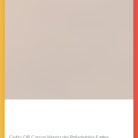
Getty
QB Carson Wentz dei Philadelphia Eagles