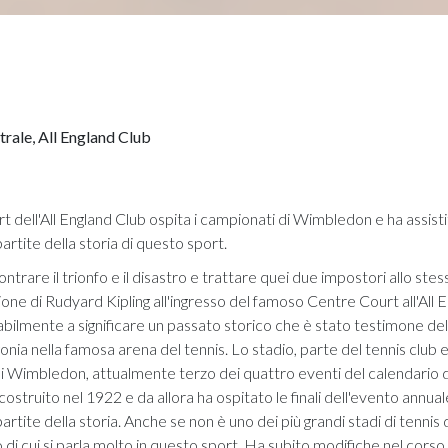
rale, All England Club
t dell'All England Club ospita i campionati di Wimbledon e ha assist
partite della storia di questo sport.
contrare il trionfo e il disastro e trattare quei due impostori allo ste
zione di Rudyard Kipling all'ingresso del famoso Centre Court all'All 
bilmente a significare un passato storico che è stato testimone del 
nia nella famosa arena del tennis. Lo stadio, parte del tennis club 
 Wimbledon, attualmente terzo dei quattro eventi del calendario 
costruito nel 1922 e da allora ha ospitato le finali dell'evento annua
 partite della storia. Anche se non è uno dei più grandi stadi di tenni
o di cui si parla molto in questo sport. Ha subito modifiche nel corso 