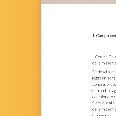
1. Campo cent
Il Centre Cour
delle migliori 
Se riesci a in
legge un'iscri
Londra, proba
entrambi e ago
campionato di
Slam, è stato 
delle migliori
rimane il luog