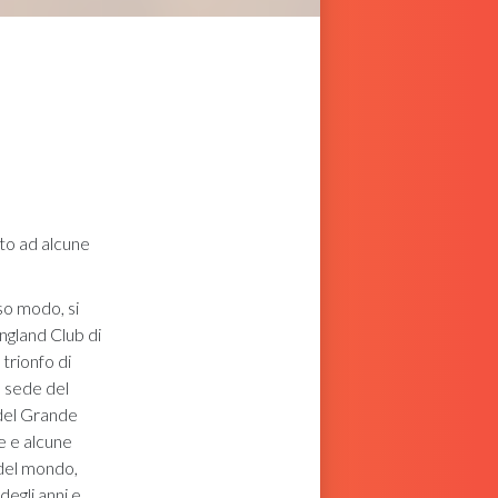
ito ad alcune
sso modo, si
England Club di
trionfo di
e sede del
del Grande
le e alcune
s del mondo,
degli anni e