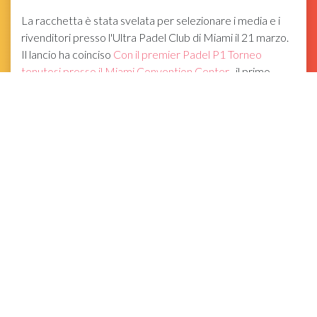
La racchetta è stata svelata per selezionare i media e i
rivenditori presso l'Ultra Padel Club di Miami il 21 marzo.
Il lancio ha coinciso
Con il premier Padel P1 Torneo
tenutosi presso il Miami Convention Center
, il primo
evento di campionato si è tenuto negli Stati Uniti. I
partecipanti hanno potuto provare la racchetta per i
tribunali e prendere una Lamborghini Urus per un giro per
le strade locali di Miami.
In azione, il BL002 è una racchetta comoda e
manovrabile che dovrebbe adattarsi a una vasta gamma
di livelli di gioco. Presenta un guscio di carbonio 3K
estremamente solido con un centro di schiuma per core
di potenza Koridion per la massima stabilità e il ritorno
energetico. Una copertura TPU protegge la superficie del
carbonio e il cosmetico sportivo ispirato alla lamborghini.