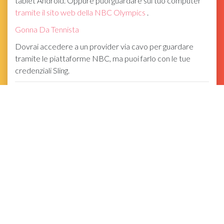
tablet Android. Oppure puoi guardare sul tuo computer
tramite il sito web della NBC Olympics
.
Gonna Da Tennista
Dovrai accedere a un provider via cavo per guardare
tramite le piattaforme NBC, ma puoi farlo con le tue
credenziali Sling.
AT&T TV
AT&T TV ha quattro diversi pacchetti di canali
:
Intrattenimento, Scelta, Ultimate e Premier. Puoi
guardare uno streaming live di tutti i contenuti digitali
NBC (tutto sul sito Web di NBC Olympics o sull'app NBC
Sports) tramite uno di essi e puoi scegliere qualsiasi
pacchetto e qualsiasi componente aggiuntivo che
desideri con la tua prova gratuita di 14 giorni.
Tieni presente che la prova gratuita non è pubblicizzata
come tale, ma l'importo dovuto oggi sarà di $ 0 al