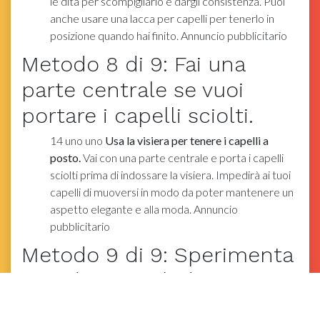
le dita per scompigliarlo e dargli consistenza. Puoi
anche usare una lacca per capelli per tenerlo in
posizione quando hai finito. Annuncio pubblicitario
Metodo
8
di 9:
Fai una
parte centrale se vuoi
portare i capelli sciolti.
14
uno
uno
Usa la visiera per tenere i capelli a
posto.
Vai con una parte centrale e porta i capelli
sciolti prima di indossare la visiera. Impedirà ai tuoi
capelli di muoversi in modo da poter mantenere un
aspetto elegante e alla moda. Annuncio
pubblicitario
Metodo
9
di 9:
Sperimenta
con diversi stili di visiera.
cinquanta
uno
uno
Le visiere sono disponibili in una