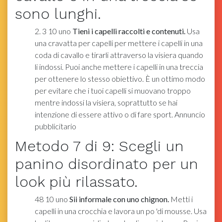
sono lunghi.
2. 3
10
uno
Tieni i capelli raccolti e contenuti.
Usa
una cravatta per capelli per mettere i capelli in una
coda di cavallo e tirarli attraverso la visiera quando
li indossi. Puoi anche mettere i capelli in una treccia
per ottenere lo stesso obiettivo. È un ottimo modo
per evitare che i tuoi capelli si muovano troppo
mentre indossi la visiera, soprattutto se hai
intenzione di essere attivo o di fare sport. Annuncio
pubblicitario
Metodo
7
di 9:
Scegli un
panino disordinato per un
look più rilassato.
48
10
uno
Sii informale con uno chignon.
Metti i
capelli in una crocchia e lavora un po 'di mousse. Usa