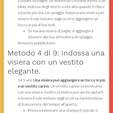
costumi da bagno. Se indossi un costume intero o un
bikini, indossa degli shorts a vita alta quando ti rilassi
a bordo piscina o in spiaggia. Indossa una visiera per
tenere il sole lontano dagli occhi e aggiungere un
tocco in più al tuo look.
Se hai una visiera di paglia, si aggiungerà
davvero alla tua atmosfera da spiaggia.
Annuncio pubblicitario
Metodo
4
di 9:
Indossa una
visiera con un vestito
elegante.
14
5
uno
Una visiera può aggiungere un tocco in più
a un vestito carino.
Un vestito carino va benissimo
con una visiera. Inoltre, la visiera può anche aiutarti
a tenere il sole lontano dagli occhi se hai intenzione
di trascorrere del tempo all'aperto.
Prova a indossare una stampa tropicale o