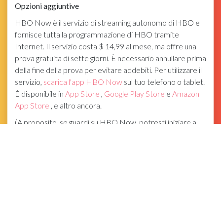
Opzioni aggiuntive
HBO Now è il servizio di streaming autonomo di HBO e
fornisce tutta la programmazione di HBO tramite
Internet. Il servizio costa $ 14,99 al mese, ma offre una
prova gratuita di sette giorni. È necessario annullare prima
della fine della prova per evitare addebiti. Per utilizzare il
servizio,
scarica l'app HBO Now
sul tuo telefono o tablet.
È disponibile in
App Store
,
Google Play Store
e
Amazon
App Store
, e altro ancora.
(A proposito, se guardi su HBO Now, potresti iniziare a
guardare circa tre minuti prima di tutti gli altri. Gli episodi
in genere vengono presentati in anteprima verso le 20:57
Eastern su HBO Now, ma potresti voler iniziare a
rinfrescarti intorno alle 20:55 pomeridiano orientale.)
Consigli Per Il Ping-Pong Del Wii Sports Resort
Se disponi di un abbonamento via cavo che include HBO,
puoi eseguire lo streaming tramite HBO GO.