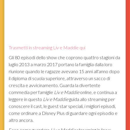
Trasmetti in streaming Liv e Maddie qui
Gli 80 episodi dello show che coprono quattro stagioni da
luglio 2013 a marzo 2017 portano la famiglia dalla loro
riunione quando le ragazze avevano 15 anni all'anno dopo
il diploma di scuola superiore, attraverso un sacco di
crescita e avvicinamento. Guarda la divertente
commedia per famiglie
Liv e Maddie
online, e continua a
leggere in questo
Liv e Maddie
guida allo streaming per
conoscere il cast, le guest star speciali, i migliori episodi,
come ordinare a Disney Plus di guardare ogni episodio e
altro ancora.
Ecco come guardare
Liv e Maddie
streaming in linea: