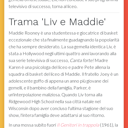
televisivo di successo, torna al liceo.
Trama 'Liv e Maddie'
Maddie Rooney è una studentessa e giocatrice di basket
eccezionale che sta finalmente guadagnando la popolarità
che ha sempre desiderato. La sua gemella identica Liv, è
stata a Hollywood negli ultimi quattro anni lavorando alla
sua serie televisiva di successo,
Canta forte!
Madre
Karen è una psicologa del liceo e padre Pete allena la
squadra di basket del liceo di Maddie. Il fratello Joey è un
adolescente goffo di appena un anno più giovane dei
gemelli, e il bambino della famiglia, Parker, è
un'interpolazione maliziosa. Quando Liv torna alla
Ridgewood High School nella sua città natale nel
Wisconsin dopo aver concluso l'ultima stagione del suo
show, l'intera famiglia deve adattarsi al suo ritorno.
In una mossa subito fuori
Il
Genitori in trappola
(1961), la