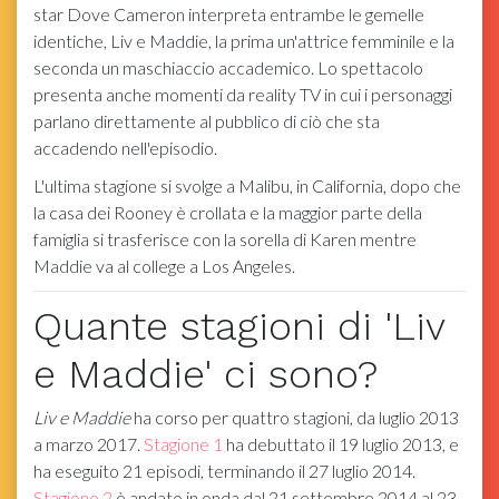
star Dove Cameron interpreta entrambe le gemelle
identiche, Liv e Maddie, la prima un'attrice femminile e la
seconda un maschiaccio accademico. Lo spettacolo
presenta anche momenti da reality TV in cui i personaggi
parlano direttamente al pubblico di ciò che sta
accadendo nell'episodio.
L'ultima stagione si svolge a Malibu, in California, dopo che
la casa dei Rooney è crollata e la maggior parte della
famiglia si trasferisce con la sorella di Karen mentre
Maddie va al college a Los Angeles.
Quante stagioni di 'Liv
e Maddie' ci sono?
Liv e Maddie
ha corso per quattro stagioni, da luglio 2013
a marzo 2017.
Stagione 1
ha debuttato il 19 luglio 2013, e
ha eseguito 21 episodi, terminando il 27 luglio 2014.
Stagione 2
è andato in onda dal 21 settembre 2014 al 23