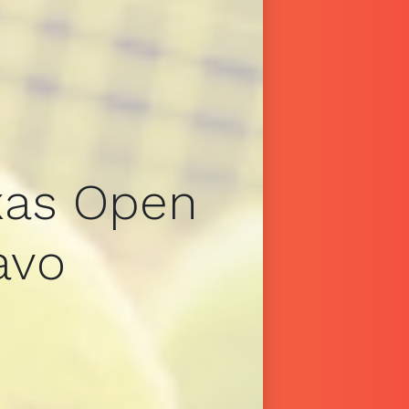
xas Open
avo