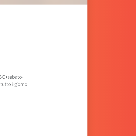
.
BC (sabato-
utto il giorno