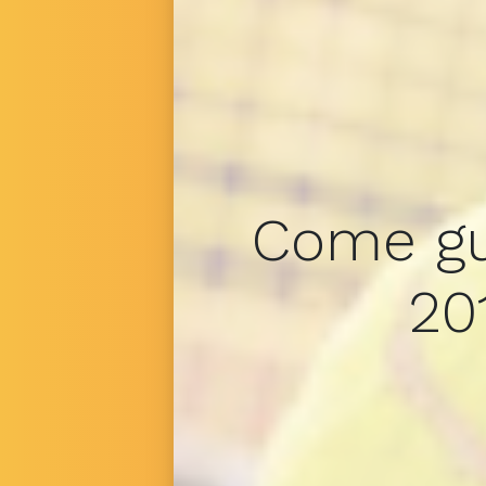
Come gu
20