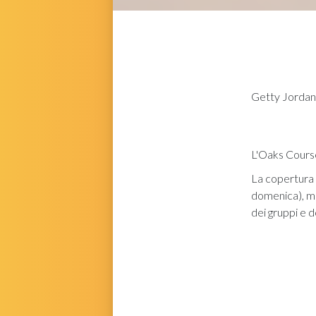
Getty
Jordan 
L'Oaks Course
La copertura 
domenica), 
dei gruppi e d