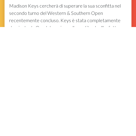
Madison Keys cercherà di superare la sua sconfitta nel
secondo turno del Western & Southern Open
recentemente concluso. Keys è stata completamente
dominata da Ons Jabeur in quella partita che l'ha fatta
perdere in due set (6-4, 6-1).
Tuttavia, prima che la pandemia colpisse, Keys aveva
fatto bene a Brisbane International dove ha perso in
finale. La sua prestazione agli Australian Open è stata
però un po' deludente poiché ha perso al terzo turno
contro Maria Sakkari.
I 101 babo in classifica possono vantare solo una vittoria
senza qualificazione tutto l'anno, dal momento che
l'ungherese ha faticato a superare quelle fasi in alcune
occasioni. Entra così nel tabellone del singolare agli US
Open senza nulla da perdere. Questo potrebbe
semplicemente permetterle di giocare il suo gioco
naturale al contrario di Keys che arriva con l'ulteriore
pressione di essere americano.