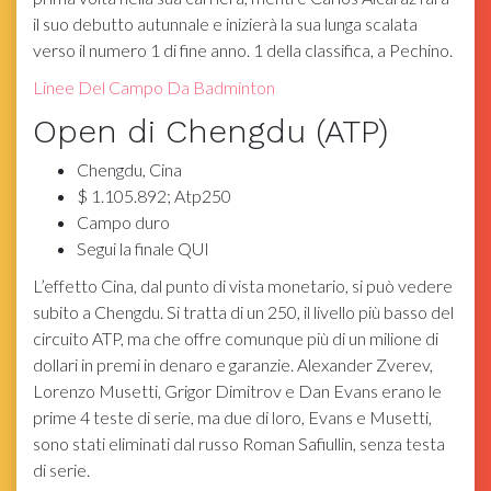
il suo debutto autunnale e inizierà la sua lunga scalata
verso il numero 1 di fine anno. 1 della classifica, a Pechino.
Linee Del Campo Da Badminton
Open di Chengdu (ATP)
Chengdu, Cina
$ 1.105.892; Atp250
Campo duro
Segui la finale QUI
L’effetto Cina, dal punto di vista monetario, si può vedere
subito a Chengdu. Si tratta di un 250, il livello più basso del
circuito ATP, ma che offre comunque più di un milione di
dollari in premi in denaro e garanzie. Alexander Zverev,
Lorenzo Musetti, Grigor Dimitrov e Dan Evans erano le
prime 4 teste di serie, ma due di loro, Evans e Musetti,
sono stati eliminati dal russo Roman Safiullin, senza testa
di serie.