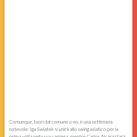
Comunque, fuori dal comune o no, è una settimana
notevole: Iga Swiatek si unirà allo swing asiatico per la
prima volta nella sua carriera, mentre Carlos Alcaraz farà