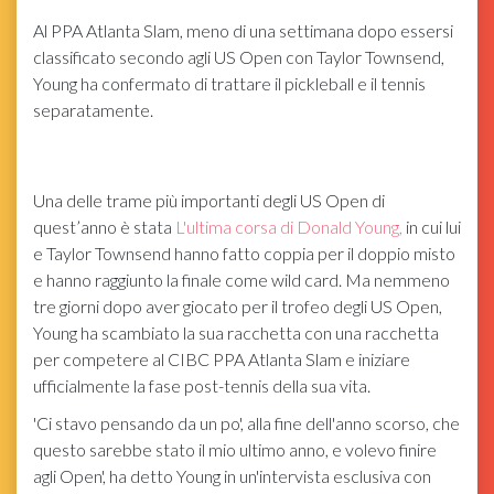
Al PPA Atlanta Slam, meno di una settimana dopo essersi
classificato secondo agli US Open con Taylor Townsend,
Young ha confermato di trattare il pickleball e il tennis
separatamente.
Una delle trame più importanti degli US Open di
quest’anno è stata
L'ultima corsa di Donald Young,
in cui lui
e Taylor Townsend hanno fatto coppia per il doppio misto
e hanno raggiunto la finale come wild card. Ma nemmeno
tre giorni dopo aver giocato per il trofeo degli US Open,
Young ha scambiato la sua racchetta con una racchetta
per competere al CIBC PPA Atlanta Slam e iniziare
ufficialmente la fase post-tennis della sua vita.
'Ci stavo pensando da un po', alla fine dell'anno scorso, che
questo sarebbe stato il mio ultimo anno, e volevo finire
agli Open', ha detto Young in un'intervista esclusiva con