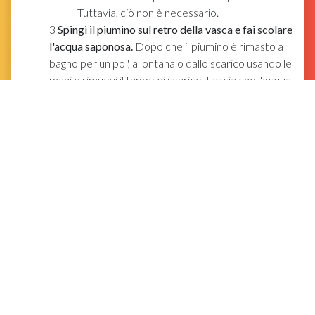
Tuttavia, ciò non è necessario.
3
Spingi il piumino sul retro della vasca e fai scolare
l'acqua saponosa.
Dopo che il piumino è rimasto a
bagno per un po ', allontanalo dallo scarico usando le
mani e rimuovi il tappo di scarico. Lascia che l'acqua
saponosa scenda nello scarico in modo da poter
ottenere acqua fresca.
Se il piumino scivola verso lo scarico, tienilo
verso il retro della vasca con le mani.
4
Immergi il piumino in acqua dolce per 5 minuti.
Una volta che l'acqua saponosa è sparita, rimetti il ​​
tappo di scarico e riempi la vasca per circa metà
piena di acqua fredda. Lascia che il piumino si
impregni mentre la vasca si riempie. Lascia il
piumino nell'acqua pulita per 3-5 minuti.
Questo lava via ogni residuo di sapone dal tuo
piumino.
5
Svuota la vasca e strizza l'acqua in eccesso dal