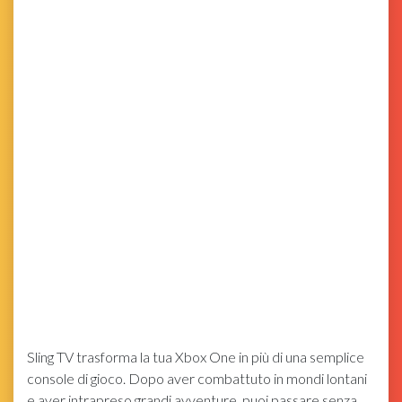
Sling TV trasforma la tua Xbox One in più di una semplice
console di gioco. Dopo aver combattuto in mondi lontani
e aver intrapreso grandi avventure, puoi passare senza