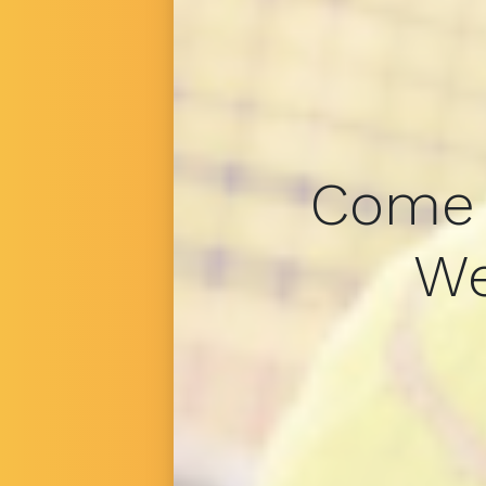
Come g
We