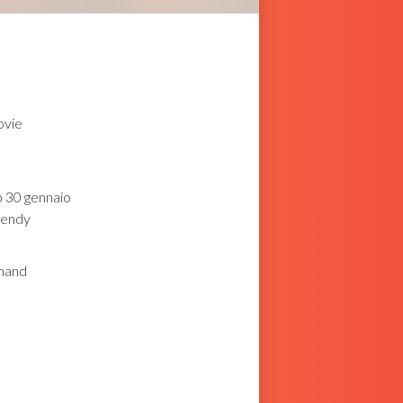
ovie
o 30 gennaio
Wendy
mand