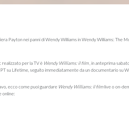
era Payton nei panni di Wendy Williams in Wendy Williams: The M
c realizzato per la TV è
Wendy Williams: il film
, in anteprima sabat
T/PT su Lifetime, seguito immediatamente da un documentario su 
 cavo, ecco come puoi guardare
Wendy Williams: il film
live o on-de
 online: