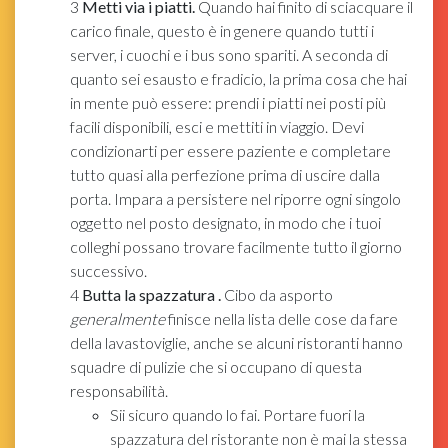
3
Metti via i piatti.
Quando hai finito di sciacquare il
carico finale, questo è in genere quando tutti i
server, i cuochi e i bus sono spariti. A seconda di
quanto sei esausto e fradicio, la prima cosa che hai
in mente può essere: prendi i piatti nei posti più
facili disponibili, esci e mettiti in viaggio. Devi
condizionarti per essere paziente e completare
tutto quasi alla perfezione prima di uscire dalla
porta. Impara a persistere nel riporre ogni singolo
oggetto nel posto designato, in modo che i tuoi
colleghi possano trovare facilmente tutto il giorno
successivo.
4
Butta la spazzatura
.
Cibo da asporto
generalmente
finisce nella lista delle cose da fare
della lavastoviglie, anche se alcuni ristoranti hanno
squadre di pulizie che si occupano di questa
responsabilità.
Sii sicuro quando lo fai. Portare fuori la
spazzatura del ristorante non è mai la stessa