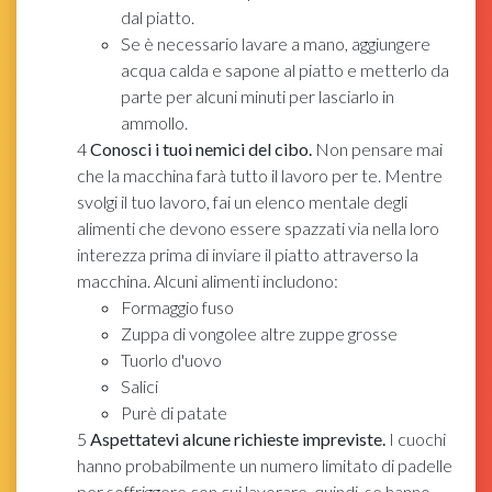
dal piatto.
Se è necessario lavare a mano, aggiungere
acqua calda e sapone al piatto e metterlo da
parte per alcuni minuti per lasciarlo in
ammollo.
4
Conosci i tuoi nemici del cibo.
Non pensare mai
che la macchina farà tutto il lavoro per te. Mentre
svolgi il tuo lavoro, fai un elenco mentale degli
alimenti che devono essere spazzati via nella loro
interezza prima di inviare il piatto attraverso la
macchina. Alcuni alimenti includono:
Formaggio fuso
Zuppa di vongolee altre zuppe grosse
Tuorlo d'uovo
Salici
Purè di patate
5
Aspettatevi alcune richieste impreviste.
I cuochi
hanno probabilmente un numero limitato di padelle
per soffriggere con cui lavorare, quindi, se hanno