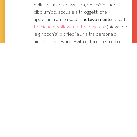
della normale spazzatura, poiché includerà
cibo umido, acqua e altri oggetti che
appesantiranno i sacchi
notevolmente
. Usa il
tecniche di sollevamento adeguate
(piegando
le ginocchia) o chiedi a un'altra persona di
aiutarti a sollevare. Evita di torcere la colonna
vertebrale mentre maneggi un fardello
troppo pesante. Muovi i piedi per ruotare il
corpo in modo appropriato.
Annuncio pubblicitario
Domande e risposte
della comunità
Ricerca
Aggiungi nuova domanda
Domanda Qual è il modo migliore per pulire gli
utensili? Ogni ristorante avrà la propria procedura
da seguire per il lavaggio degli utensili. Tuttavia, puoi