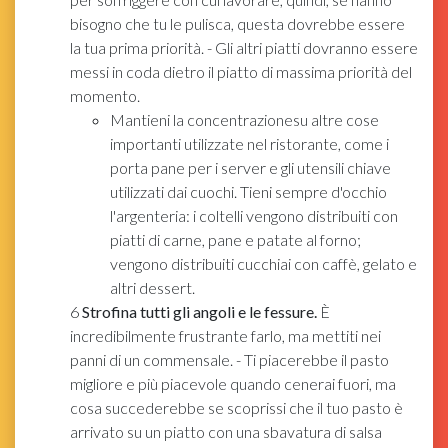
bisogno che tu le pulisca, questa dovrebbe essere
la tua prima priorità. - Gli altri piatti dovranno essere
messi in coda dietro il piatto di massima priorità del
momento.
Mantieni la concentrazionesu altre cose
importanti utilizzate nel ristorante, come i
porta pane per i server e gli utensili chiave
utilizzati dai cuochi. Tieni sempre d'occhio
l'argenteria: i coltelli vengono distribuiti con
piatti di carne, pane e patate al forno;
vengono distribuiti cucchiai con caffè, gelato e
altri dessert.
6
Strofina tutti gli angoli e le fessure.
È
incredibilmente frustrante farlo, ma mettiti nei
panni di un commensale. - Ti piacerebbe il pasto
migliore e più piacevole quando cenerai fuori, ma
cosa succederebbe se scoprissi che il tuo pasto è
arrivato su un piatto con una sbavatura di salsa