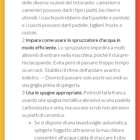
delle diverse sezioni del ristorante: camerieri e
camerieri possono darti i tipici piatti, bicchieri e
utensili; i cuochi potrebbero darti padelle e pentole;
e i cuochi possono darti padelle, taglieri, fruste e
ciotole.
2
Impara come usare lo spruzzatore d'acqua in
modo efficiente.
Lo spruzzatore impedirà a molti
alimenti di entrare nella macchina, poiché li stai pre-
risciacquando. Evita però di passare troppo tempo
su un rack. Stabilisci il ritmo dell'andare avanti e
indietro. — Dovresti passare solo pochi secondi su
una griglia prima di spingerla.
3
Usa le spugne appropriate.
Potresti farla franca
usando una spugna metallica abrasiva su una padella
carbonizzata e unta, ma usa uno scrub non abrasivo
su piatti di ceramica.
Se si dispone di una lavastoviglie automatica,
spingere l'oggetto attraverso la macchina e
consentire all'acqua calda di staccare il cibo