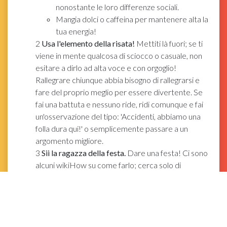
nonostante le loro differenze sociali.
Mangia dolci o caffeina per mantenere alta la
tua energia!
2
Usa l'elemento della risata!
Mettiti là fuori; se ti
viene in mente qualcosa di sciocco o casuale, non
esitare a dirlo ad alta voce e con orgoglio!
Rallegrare chiunque abbia bisogno di rallegrarsi e
fare del proprio meglio per essere divertente. Se
fai una battuta e nessuno ride, ridi comunque e fai
un'osservazione del tipo: 'Accidenti, abbiamo una
folla dura qui!' o semplicemente passare a un
argomento migliore.
3
Sii la ragazza della festa.
Dare una festa! Ci sono
alcuni wikiHow su come farlo; cerca solo di
intrattenere gli ospiti e fai cose come ballare,
giocare e servire la torta. Affronta quelle piccole
stranezze di saltare su e giù, parlare velocemente e
ridacchiare, ma attenualo se le persone iniziano a
trovarti fastidioso.