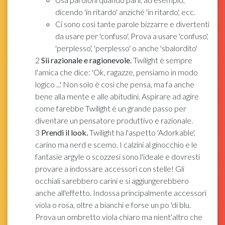
dicendo 'in ritardo' anziché 'in ritardo', ecc.
Ci sono così tante parole bizzarre e divertenti
da usare per 'confuso'. Prova a usare 'confuso',
'perplesso', 'perplesso' o anche 'sbalordito'
2
Sii razionale e ragionevole.
Twilight è sempre
l'amica che dice: 'Ok, ragazze, pensiamo in modo
logico ...' Non solo è così che pensa, ma fa anche
bene alla mente e alle abitudini. Aspirare ad agire
come farebbe Twilight è un grande passo per
diventare un pensatore produttivo e razionale.
3
Prendi il look.
Twilight ha l'aspetto 'Adorkable',
carino ma nerd e scemo. I calzini al ginocchio e le
fantasie argyle o scozzesi sono l'ideale e dovresti
provare a indossare accessori con stelle! Gli
occhiali sarebbero carini e si aggiungerebbero
anche all'effetto. Indossa principalmente accessori
viola o rosa, oltre a bianchi e forse un po 'di blu.
Prova un ombretto viola chiaro ma nient'altro che