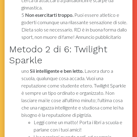
cerca di attaccarti a pantaloncini e scarpe da
ginnastica.
5
Non esercitarti troppo.
Puoi essere atletico e
goderti comunque una rilassante sensazione di sole.
Dieta solo se necessario. RD è in buona forma dallo
sport, non muore di fame! Annuncio pubblicitario
Metodo
2
di 6:
Twilight
Sparkle
uno
Sii intelligente e ben letto.
Lavora duro a
scuola, qualunque cosa accada. Vuoi una
reputazione come studente etero. Twilight Sparkle
è sempre un tipo ordinato e organizzato. Non
lasciare mai le cose all'ultimo minuto; l'ultima cosa
che una ragazza intelligente e studiosa come lei ha
bisogno è la reputazione di pigrizia.
Leggi come un matto! Porta i libri a scuola e
parlane con i tuoi amici!
Usa paroloni quando parli, ad esempio,