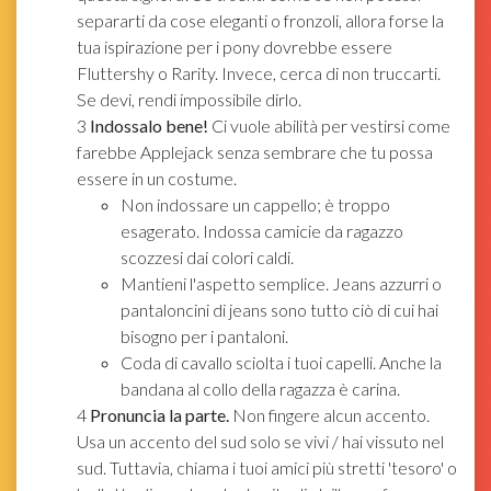
separarti da cose eleganti o fronzoli, allora forse la
tua ispirazione per i pony dovrebbe essere
Fluttershy o Rarity. Invece, cerca di non truccarti.
Se devi, rendi impossibile dirlo.
3
Indossalo bene!
Ci vuole abilità per vestirsi come
farebbe Applejack senza sembrare che tu possa
essere in un costume.
Non indossare un cappello; è troppo
esagerato. Indossa camicie da ragazzo
scozzesi dai colori caldi.
Mantieni l'aspetto semplice. Jeans azzurri o
pantaloncini di jeans sono tutto ciò di cui hai
bisogno per i pantaloni.
Coda di cavallo sciolta i tuoi capelli. Anche la
bandana al collo della ragazza è carina.
4
Pronuncia la parte.
Non fingere alcun accento.
Usa un accento del sud solo se vivi / hai vissuto nel
sud. Tuttavia, chiama i tuoi amici più stretti 'tesoro' o