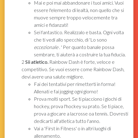
Mai e poi mai abbandonare i tuoi amici. Vuoi
essere l'elemento di lealtà, non quello che si
muove sempre troppo velocemente tra
amici e fidanzati!
Sei fantastico. Realizzalo e basta. Ogni volta
che ti vedi allo specchio, dì 'Lo sono
eccezionale
. ' Per quanto banale possa
sembrare, ti aiuterà a costruire la tua fiducia.
2
Sii atletico.
Rainbow Dash è forte, veloce e
competitivo. Se vuoi essere come Rainbow Dash,
devi avere una salute migliore.
Fai dei tentativi per rimetterti in forma!
Allenati e fai jogging ogni giorno!
Prova molti sport. Se ti piacciono i giochi di
hockey, prova l'hockey su prato. Se ti piace,
prova a giocare a lacrosse oa tennis. Dovresti
dedicarti all'atletica tutto l'anno.
Vai a 'First in Fitness' o in altri luoghi di
allenamento.