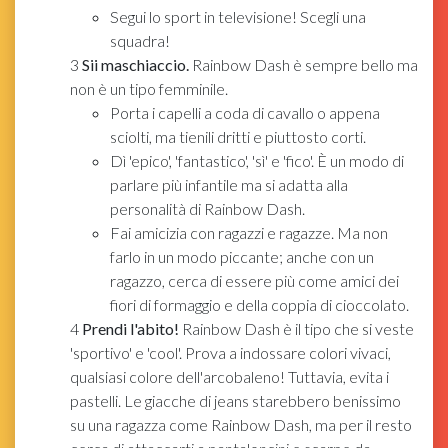
Segui lo sport in televisione! Scegli una
squadra!
3
Sii maschiaccio.
Rainbow Dash è sempre bello ma
non è un tipo femminile.
Porta i capelli a coda di cavallo o appena
sciolti, ma tienili dritti e piuttosto corti.
Dì 'epico', 'fantastico', 'sì' e 'fico'. È un modo di
parlare più infantile ma si adatta alla
personalità di Rainbow Dash.
Fai amicizia con ragazzi e ragazze. Ma non
farlo in un modo piccante; anche con un
ragazzo, cerca di essere più come amici dei
fiori di formaggio e della coppia di cioccolato.
4
Prendi l'abito!
Rainbow Dash è il tipo che si veste
'sportivo' e 'cool'. Prova a indossare colori vivaci,
qualsiasi colore dell'arcobaleno! Tuttavia, evita i
pastelli. Le giacche di jeans starebbero benissimo
su una ragazza come Rainbow Dash, ma per il resto