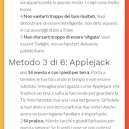
sia appariscente in questo modo. I colpi sono molto
buoni.
4
Non vantarti troppo dei tuoi risultati.
Vuoi
dimostrare di essere intelligente, non dirlo al punto
in cui assomigli di più a Trixie.
5
Non sforzarti troppo di essere 'sfigato'.
Vuoi
essere Twilight, non un hipster! Annuncio
pubblicitario
Metodo
3
di 6:
Applejack
uno
Sii onesto e con i piedi per terra.
Porta a
termine le tue faccende in tempo e non essere
subdolo. Immagina una ragazza come Applejack che
tradisce un test o salta le faccende per guardare la
TV. Non farebbe mai una cosa del genere. Sii fedele
ai tuoi amici e non incrociarli mai due volte! Anche
avere un buon legame familiare è importante.
2
Sii pratico.
Niente tacchi o gioielli fantasiosi per
questa signora! Se ti senti come se non potessi