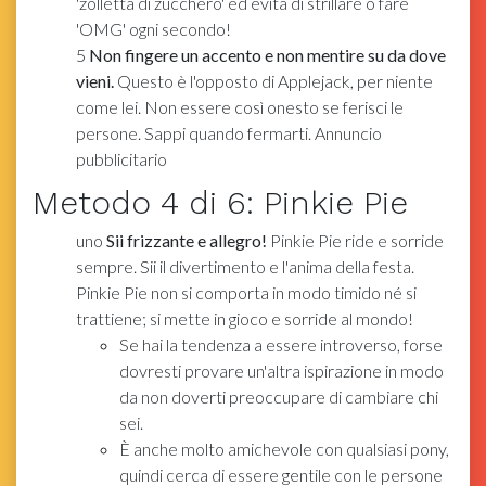
'zolletta di zucchero' ed evita di strillare o fare
'OMG' ogni secondo!
5
Non fingere un accento e non mentire su da dove
vieni.
Questo è l'opposto di Applejack, per niente
come lei. Non essere così onesto se ferisci le
persone. Sappi quando fermarti. Annuncio
pubblicitario
Metodo
4
di 6:
Pinkie Pie
uno
Sii frizzante e allegro!
Pinkie Pie ride e sorride
sempre. Sii il divertimento e l'anima della festa.
Pinkie Pie non si comporta in modo timido né si
trattiene; si mette in gioco e sorride al mondo!
Se hai la tendenza a essere introverso, forse
dovresti provare un'altra ispirazione in modo
da non doverti preoccupare di cambiare chi
sei.
È anche molto amichevole con qualsiasi pony,
quindi cerca di essere gentile con le persone