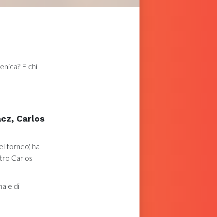
enica? E chi
cz, Carlos
l torneo', ha
tro Carlos
nale di