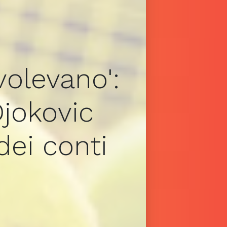
volevano':
Djokovic
dei conti