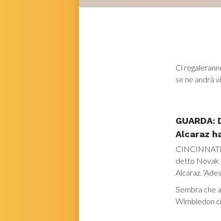
Ci regalerann
se ne andrà v
GUARDA: D
Alcaraz ha
CINCINNATI, O
detto Novak D
Alcaraz. 'Ades
Sembra che a D
Wimbledon ci