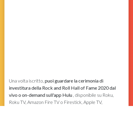
Una volta iscritto,
puoi guardare la cerimonia di
investitura della Rock and Roll Hall of Fame 2020 dal
vivo o on-demand sull'app Hulu
, disponibile su Roku,
Roku TV, Amazon Fire TV o Firestick, Apple TV,
Chromecast, Xbox One, Xbox 360, PlayStation 4,
Nintendo Switch, Samsung Smart TV, LG Smart TV,
Android TV, iPhone, telefono Android , iPad o tablet
Android.